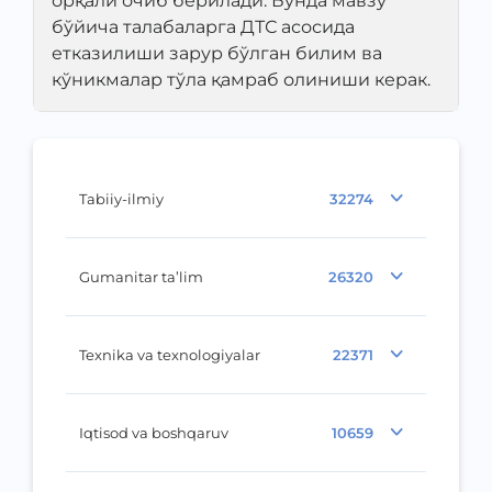
орқали очиб берилади. Бунда мавзу
бўйича талабаларга ДТС асосида
етказилиши зарур бўлган билим ва
кўникмалар тўла қамраб олиниши керак.
Tabiiy-ilmiy
32274
Gumanitar ta’lim
26320
Texnika va texnologiyalar
22371
Iqtisod va boshqaruv
10659