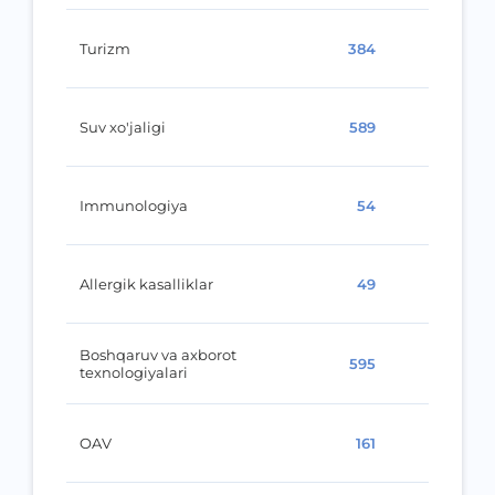
Turizm
384
Suv xo'jaligi
589
Immunologiya
54
Allergik kasalliklar
49
Boshqaruv va axborot
595
texnologiyalari
OAV
161