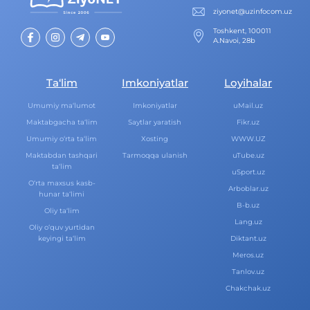
ziyonet@uzinfocom.uz
Toshkent, 100011
A.Navoi, 28b
Ta‘lim
Imkoniyatlar
Loyihalar
Umumiy ma‘lumot
Imkoniyatlar
uMail.uz
Maktabgacha ta‘lim
Saytlar yaratish
Fikr.uz
Umumiy o‘rta ta‘lim
Xosting
WWW.UZ
Maktabdan tashqari
Tarmoqqa ulanish
uTube.uz
ta‘lim
uSport.uz
O‘rta maxsus kasb-
Arboblar.uz
hunar ta‘limi
B-b.uz
Oliy ta‘lim
Lang.uz
Oliy o‘quv yurtidan
keyingi ta‘lim
Diktant.uz
Meros.uz
Tanlov.uz
Chakchak.uz