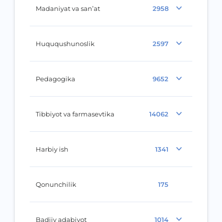
Madaniyat va san’at
2958
Huququshunoslik
2597
Pedagogika
9652
Tibbiyot va farmasevtika
14062
Harbiy ish
1341
Qonunchilik
175
Badiiy adabiyot
1014