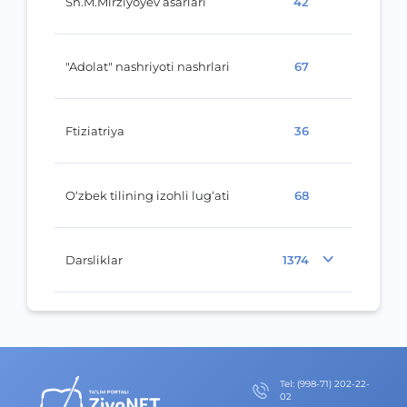
Sh.M.Mirziyoyev asarlari
42
"Adolat" nashriyoti nashrlari
67
Ftiziatriya
36
O‘zbek tilining izohli lug‘ati
68
Darsliklar
1374
Теl
:
(998-71) 202-22-
02