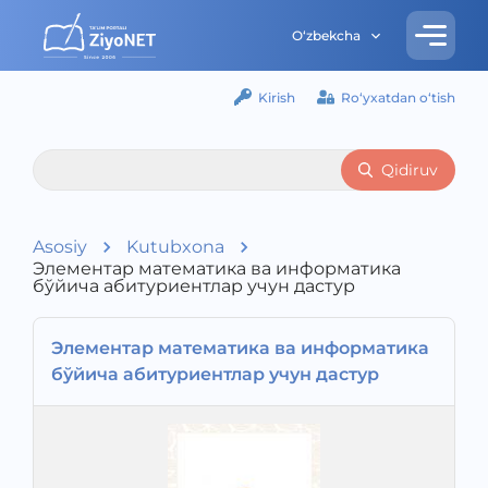
O‘zbekcha
Kirish
Ro‘yxatdan o‘tish
Qidiruv
Asosiy
Kutubxona
Элементар математика ва информатика
бўйича абитуриентлар учун дастур
Элементар математика ва информатика
бўйича абитуриентлар учун дастур