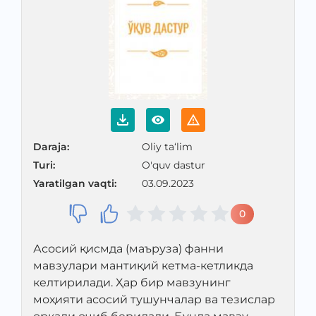
Daraja
:
Oliy ta‘lim
Turi
:
O'quv dastur
Yaratilgan vaqti
:
03.09.2023
0
Асосий қисмда (маъруза) фанни
мавзулари мантиқий кетма-кетликда
келтирилади. Ҳар бир мавзунинг
моҳияти асосий тушунчалар ва тезислар