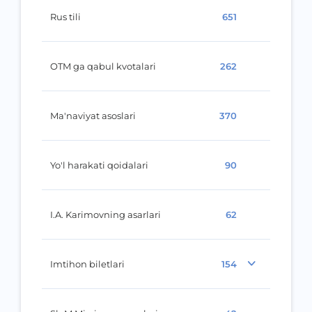
Rus tili
651
OTM ga qabul kvotalari
262
Ma'naviyat asoslari
370
Yo'l harakati qoidalari
90
I.A. Karimovning asarlari
62
Imtihon biletlari
154