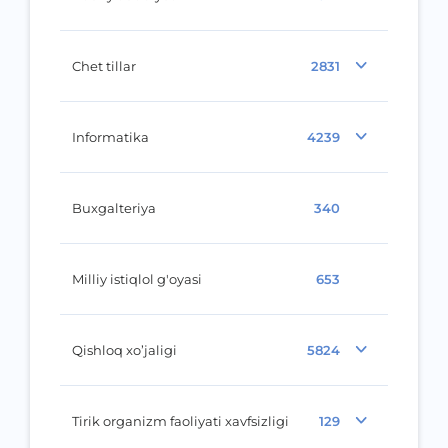
Chet tillar
2831
Informatika
4239
Buxgalteriya
340
Milliy istiqlol g'oyasi
653
Qishloq xo’jaligi
5824
Tirik organizm faoliyati xavfsizligi
129