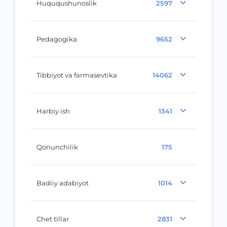
Huququshunoslik
2597
Pedagogika
9652
Tibbiyot va farmasevtika
14062
Harbiy ish
1341
Qonunchilik
175
Badiiy adabiyot
1014
Chet tillar
2831