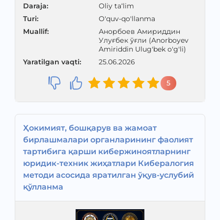
Daraja
:
Oliy ta‘lim
Turi
:
O'quv-qo'llanma
Muallif
:
Анорбоев Амириддин
Улуғбек ўғли (Anorboyev
Amiriddin Ulug'bek o'g'li)
Yaratilgan vaqti
:
25.06.2026
5
Ҳокимият, бошқарув ва жамоат
бирлашмалари органларининг фаолият
тартибига қарши кибержиноятларнинг
юридик-техник жиҳатлари Кибералогия
методи асосида яратилган ўқув-услубий
қўлланма