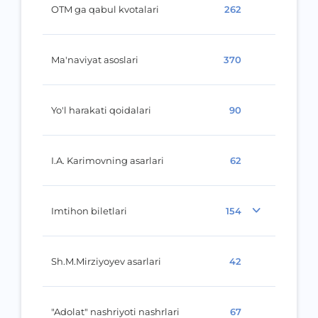
OTM ga qabul kvotalari
262
Ma'naviyat asoslari
370
Yo'l harakati qoidalari
90
I.A. Karimovning asarlari
62
Imtihon biletlari
154
Sh.M.Mirziyoyev asarlari
42
"Adolat" nashriyoti nashrlari
67