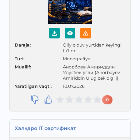
Daraja
:
Oliy o‘quv yurtidan keyingi
ta‘lim
Turi
:
Monografiya
Muallif
:
Анорбоев Амириддин
Улуғбек ўғли (Anorboyev
Amiriddin Ulug'bek o'g'li)
Yaratilgan vaqti
:
10.07.2026
0
Халқаро IT сертификат