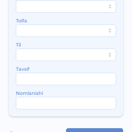
Toifa
Til
Tavsif
Nomlanishi