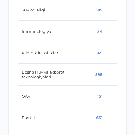
Suv xo'jaligi
589
Immunologiya
54
Allergik kasalliklar
49
Boshqaruv va axborot
595
texnologiyalari
OAV
161
Rus tili
651