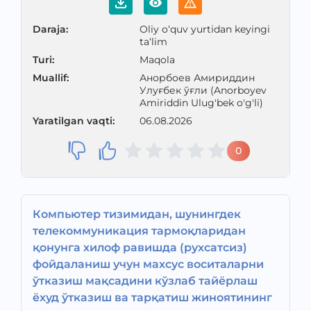
Daraja
:
Oliy o‘quv yurtidan keyingi
ta‘lim
Turi
:
Maqola
Muallif
:
Анорбоев Амириддин
Улуғбек ўғли (Anorboyev
Amiriddin Ulug'bek o'g'li)
Yaratilgan vaqti
:
06.08.2026
0
Компьютер тизимидан, шунингдек
телекоммуникация тармоқларидан
қонунга хилоф равишда (рухсатсиз)
фойдаланиш учун махсус воситаларни
ўтказиш мақсадини кўзлаб тайёрлаш
ёхуд ўтказиш ва тарқатиш жиноятининг