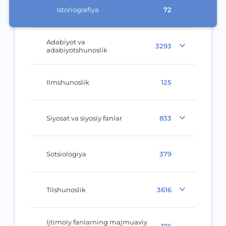
Istoriografiya
72
Adabiyot va
3293
adabiyotshunoslik
Ilmshunoslik
125
Siyosat va siyosiy fanlar
833
Sotsiologiya
379
Tilshunoslik
3616
Ijtimoiy fanlarning majmuaviy