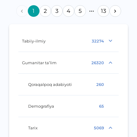
1
2
3
4
5
13
Tabiiy-ilmiy
32274
Gumanitar ta’lim
26320
Qoraqalpoq adabiyoti
260
Demografiya
65
Tarix
5069