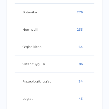
Botanika
276
Nemis tili
233
O'qish kitobi
64
Vatan tuyg'usi
86
Frazeologik lug'at
34
Lug'at
43