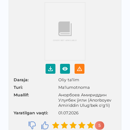
Daraja
:
Oliy ta‘lim
Turi
:
Ma'lumotnoma
Muallif
:
Анорбоев Амириддин
Улуғбек ўғли (Anorboyev
Amiriddin Ulug'bek o'g'li)
Yaratilgan vaqti
:
01.07.2026
5