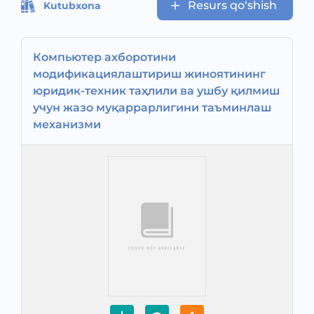
Resurs qo‘shish
Kutubxona
Компьютер ахборотини
модификациялаштириш жиноятининг
юридик-техник таҳлили ва ушбу қилмиш
учун жазо муқаррарлигини таъминлаш
механизми