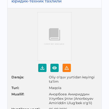
юридик-техник тахлили
Daraja
:
Oliy o‘quv yurtidan keyingi
ta‘lim
Turi
:
Maqola
Muallif
:
Анорбоев Амириддин
Улуғбек ўғли (Anorboyev
Amiriddin Ulug'bek o'g'li)