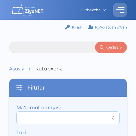
O‘zbekcha
Kirish
Ro‘yxatdan o‘tish
Qidiruv
Asosiy
Kutubxona
Filtrlar
Ma‘lumot darajasi
Turi