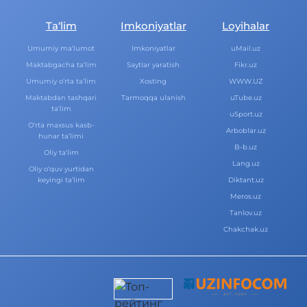
Ta‘lim
Imkoniyatlar
Loyihalar
Umumiy ma‘lumot
Imkoniyatlar
uMail.uz
Maktabgacha ta‘lim
Saytlar yaratish
Fikr.uz
Umumiy o‘rta ta‘lim
Xosting
WWW.UZ
Maktabdan tashqari
Tarmoqqa ulanish
uTube.uz
ta‘lim
uSport.uz
O‘rta maxsus kasb-
Arboblar.uz
hunar ta‘limi
B-b.uz
Oliy ta‘lim
Lang.uz
Oliy o‘quv yurtidan
keyingi ta‘lim
Diktant.uz
Meros.uz
Tanlov.uz
Chakchak.uz