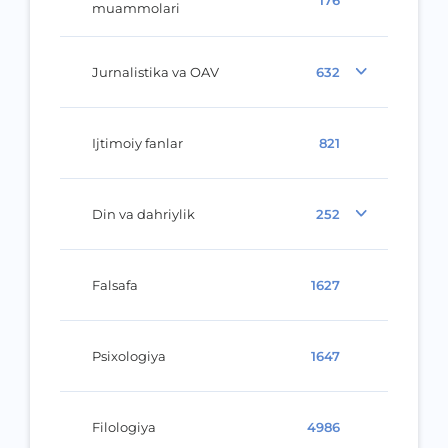
176
muammolari
Jurnalistika va OAV
632
Ijtimoiy fanlar
821
Din va dahriylik
252
Falsafa
1627
Psixologiya
1647
Filologiya
4986