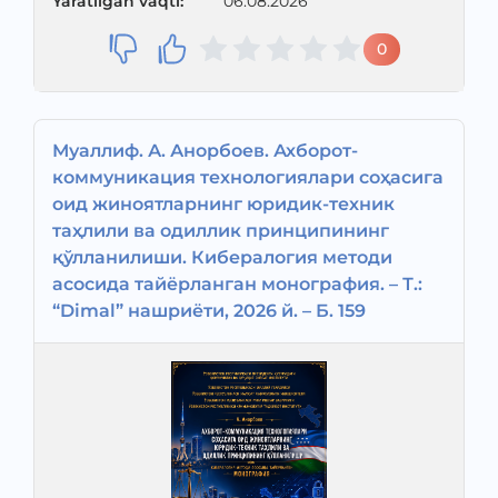
Yaratilgan vaqti
:
06.08.2026
0
Муаллиф. А. Анорбоев. Ахборот-
коммуникация технологиялари соҳасига
оид жиноятларнинг юридик-техник
таҳлили ва одиллик принципининг
қўлланилиши. Кибералогия методи
асосида тайёрланган монография. – Т.:
“Dimal” нашриёти, 2026 й. – Б. 159