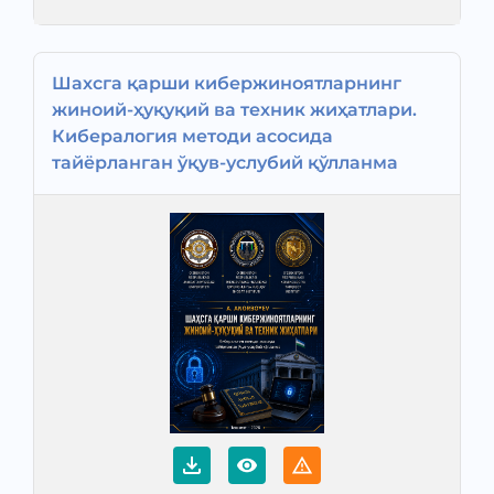
Шахсга қарши кибержиноятларнинг
жиноий-ҳуқуқий ва техник жиҳатлари.
Кибералогия методи асосида
тайёрланган ўқув-услубий қўлланма