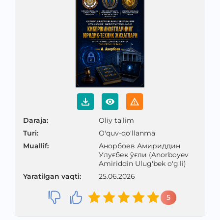
Daraja
:
Oliy ta‘lim
Turi
:
O'quv-qo'llanma
Muallif
:
Анорбоев Амириддин
Улуғбек ўғли (Anorboyev
Amiriddin Ulug'bek o'g'li)
Yaratilgan vaqti
:
25.06.2026
5