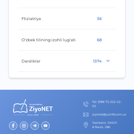
Ftiziatriya
36
O‘zbek tilining izohli lug‘ati
68
Darsliklar
1374
Теl
:
(998-71) 202-22-
02
ziyonet@uzinfocom.uz
Toshkent, 100011
A.Navoi, 28b