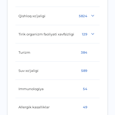
Qishloq xo’jaligi
5824
Tirik organizm faoliyati xavfsizligi
129
Turizm
384
Suv xo'jaligi
589
Immunologiya
54
Allergik kasalliklar
49