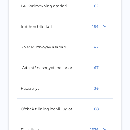
I.A. Karimovning asarlari
62
Imtihon biletlari
154
Sh.M.Mirziyoyev asarlari
42
"Adolat" nashriyoti nashrlari
67
Ftiziatriya
36
O‘zbek tilining izohli lug‘ati
68
Darsliklar
1374