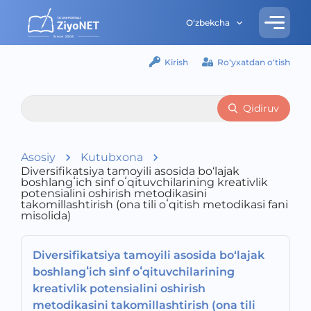
O‘zbekcha
Kirish
Ro‘yxatdan o‘tish
Qidiruv
Asosiy
Kutubxona
Diversifikatsiya tamoyili asosida bo‘lajak
boshlangʻich sinf oʻqituvchilarining kreativlik
potensialini oshirish metodikasini
takomillashtirish (ona tili oʻqitish metodikasi fani
misolida)
Diversifikatsiya tamoyili asosida bo‘lajak
boshlangʻich sinf oʻqituvchilarining
kreativlik potensialini oshirish
metodikasini takomillashtirish (ona tili