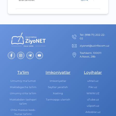
Теl
:
(998-71) 202-22-
02
ziyonet@uzinfocom.uz
Toshkent, 100011
A.Navoi, 28b
Ta‘lim
Imkoniyatlar
Loyihalar
Umumiy ma‘lumot
Imkoniyatlar
uMail.uz
Maktabgacha ta‘lim
Saytlar yaratish
Fikr.uz
Umumiy o‘rta ta‘lim
Xosting
WWW.UZ
Maktabdan tashqari
Tarmoqqa ulanish
uTube.uz
ta‘lim
uSport.uz
O‘rta maxsus kasb-
Arboblar.uz
hunar ta‘limi