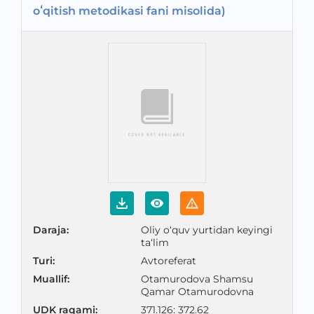
oʻqitish metodikasi fani misolida)
Daraja
:
Oliy o‘quv yurtidan keyingi
ta‘lim
Turi
:
Avtoreferat
Muallif
:
Otamurodova Shamsu
Qamar Otamurodovna
UDK raqami
:
371.126: 372.62