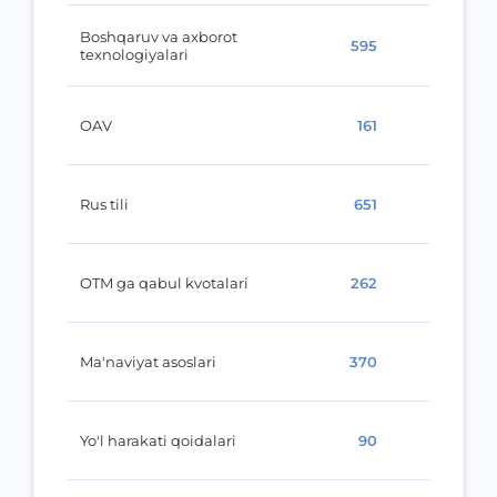
Boshqaruv va axborot
595
texnologiyalari
OAV
161
Rus tili
651
OTM ga qabul kvotalari
262
Ma'naviyat asoslari
370
Yo'l harakati qoidalari
90