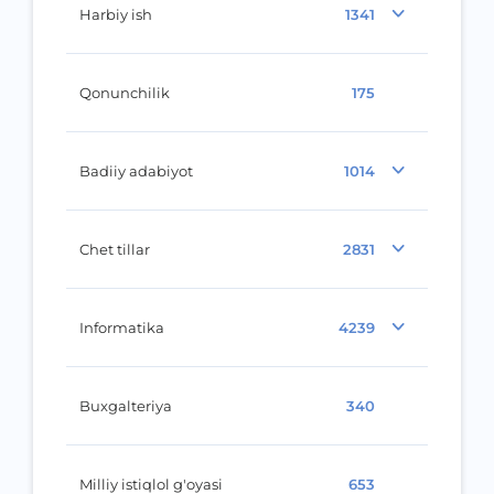
Harbiy ish
1341
Qonunchilik
175
Badiiy adabiyot
1014
Chet tillar
2831
Informatika
4239
Buxgalteriya
340
Milliy istiqlol g'oyasi
653