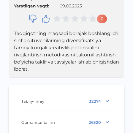
Yaratilgan vaqti
:
09.06.2025
0
Tadqiqotning maqsadi bо‘lajak boshlang‘ich
sinf о‘qituvchilarining diversifikatsiya
tamoyili orqali kreativlik potensialini
rivojlantirish metodikasini takomillashtirish
bo‘yicha taklif va tavsiyalar ishlab chiqishdan
iborat.
Tabiiy-ilmiy
32274
Gumanitar ta’lim
26320