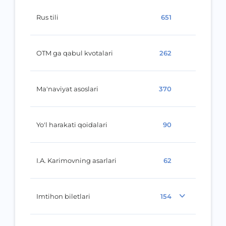
Rus tili
651
OTM ga qabul kvotalari
262
Ma'naviyat asoslari
370
Yo'l harakati qoidalari
90
I.A. Karimovning asarlari
62
Imtihon biletlari
154