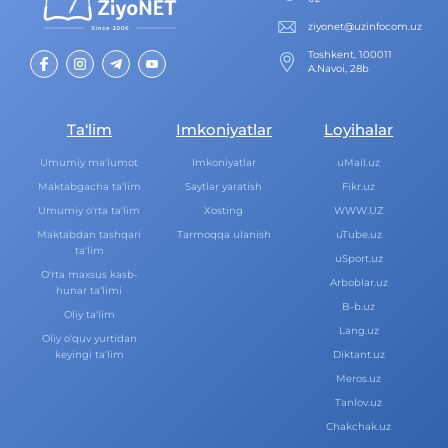
ziyonet@uzinfocom.uz
Toshkent, 100011
A.Navoi, 28b
Ta‘lim
Imkoniyatlar
Loyihalar
Umumiy ma‘lumot
Imkoniyatlar
uMail.uz
Maktabgacha ta‘lim
Saytlar yaratish
Fikr.uz
Umumiy o‘rta ta‘lim
Xosting
WWW.UZ
Maktabdan tashqari
Tarmoqqa ulanish
uTube.uz
ta‘lim
uSport.uz
O‘rta maxsus kasb-
Arboblar.uz
hunar ta‘limi
B-b.uz
Oliy ta‘lim
Lang.uz
Oliy o‘quv yurtidan
keyingi ta‘lim
Diktant.uz
Meros.uz
Tanlov.uz
Chakchak.uz