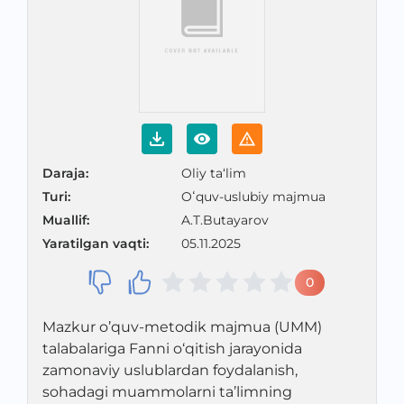
Daraja
:
Oliy ta‘lim
Turi
:
Oʻquv-uslubiy majmua
Muallif
:
A.T.Butayarov
Yaratilgan vaqti
:
05.11.2025
0
Mazkur o’quv-metodik majmua (UMM)
talabalariga Fanni o‘qitish jarayonida
zamonaviy uslublardan foydalanish,
sohadagi muammolarni ta’limning