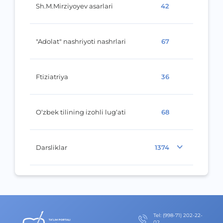
Sh.M.Mirziyoyev asarlari
42
"Adolat" nashriyoti nashrlari
67
Ftiziatriya
36
O‘zbek tilining izohli lug‘ati
68
Darsliklar
1374
Теl
:
(998-71) 202-22-
02