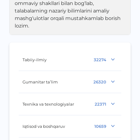
ommaviy shakllari bilan bog‘lab,
talabalarning nazariy bilimlarini amaliy
mashg‘ulotlar orqali mustahkamlab borish
lozim.
Tabiiy-ilmiy
32274
Gumanitar ta’lim
26320
Texnika va texnologiyalar
22371
Iqtisod va boshqaruv
10659