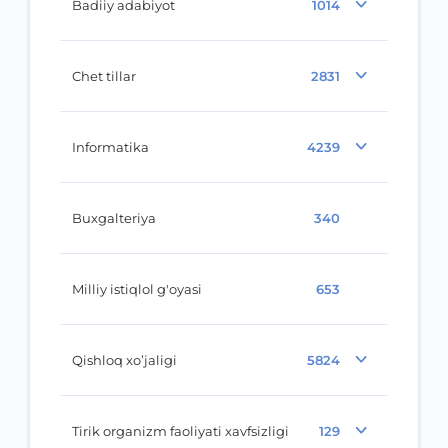
Badiiy adabiyot
1014
Chet tillar
2831
Informatika
4239
Buxgalteriya
340
Milliy istiqlol g'oyasi
653
Qishloq xo’jaligi
5824
Tirik organizm faoliyati xavfsizligi
129