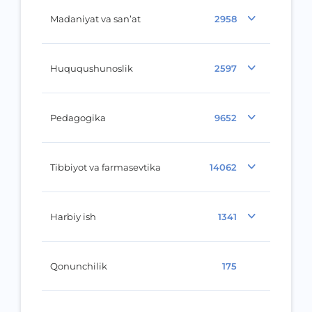
Madaniyat va san’at
2958
Huququshunoslik
2597
Pedagogika
9652
Tibbiyot va farmasevtika
14062
Harbiy ish
1341
Qonunchilik
175