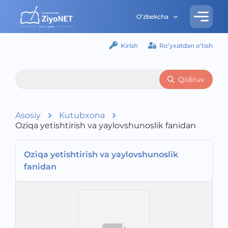
O‘zbekcha
Kirish
Ro‘yxatdan o‘tish
Qidiruv
Asosiy
Kutubxona
Oziqa yetishtirish va yaylovshunoslik fanidan
Oziqa yetishtirish va yaylovshunoslik
fanidan