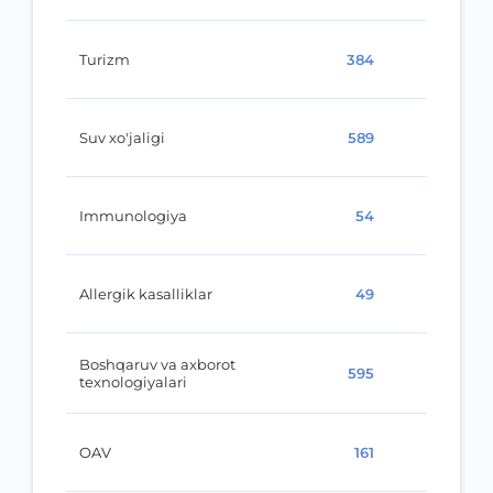
Turizm
384
Suv xo'jaligi
589
Immunologiya
54
Allergik kasalliklar
49
Boshqaruv va axborot
595
texnologiyalari
OAV
161