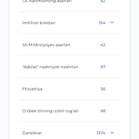
I.A. Karimovning asarlari
62
Imtihon biletlari
154
Sh.M.Mirziyoyev asarlari
42
"Adolat" nashriyoti nashrlari
67
Ftiziatriya
36
O‘zbek tilining izohli lug‘ati
68
Darsliklar
1374