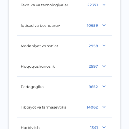
Texnika va texnologiyalar
22371
Iqtisod va boshqaruv
10659
Madaniyat va san’at
2958
Huququshunoslik
2597
Pedagogika
9652
Tibbiyot va farmasevtika
14062
Harbiy ish
1341