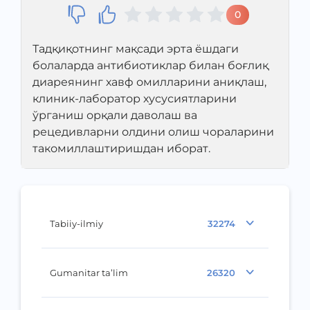
0
Тадқиқотнинг мақсади эрта ёшдаги
болаларда антибиотиклар билан боғлиқ
диареянинг хавф омилларини аниқлаш,
клиник-лаборатор хусусиятларини
ўрганиш орқали даволаш ва
рецедивларни олдини олиш чораларини
такомиллаштиришдан иборат.
Tabiiy-ilmiy
32274
Gumanitar ta’lim
26320