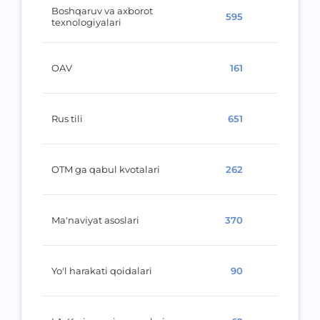
Boshqaruv va axborot
595
texnologiyalari
OAV
161
Rus tili
651
OTM ga qabul kvotalari
262
Ma'naviyat asoslari
370
Yo'l harakati qoidalari
90