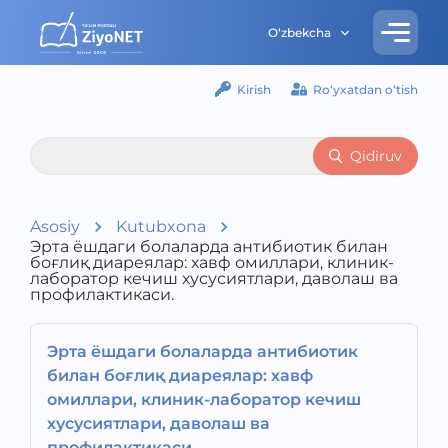
O‘zbekcha
Kirish
Ro‘yxatdan o‘tish
Qidiruv
Asosiy
Kutubxona
Эрта ёшдаги болаларда антибиотик билан
боғлиқ диареялар: хавф омиллари, клиник-
лаборатор кечиш хусусиятлари, даволаш ва
профилактикаси.
Эрта ёшдаги болаларда антибиотик
билан боғлиқ диареялар: хавф
омиллари, клиник-лаборатор кечиш
хусусиятлари, даволаш ва
профилактикаси.