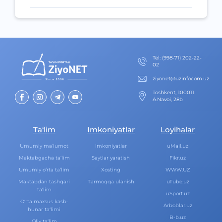
Теl
:
(998-71) 202-22-
02
ziyonet@uzinfocom.uz
Toshkent, 100011
A.Navoi, 28b
Ta‘lim
Imkoniyatlar
Loyihalar
Umumiy ma‘lumot
Imkoniyatlar
uMail.uz
Maktabgacha ta‘lim
Saytlar yaratish
Fikr.uz
Umumiy o‘rta ta‘lim
Xosting
WWW.UZ
Maktabdan tashqari
Tarmoqqa ulanish
uTube.uz
ta‘lim
uSport.uz
O‘rta maxsus kasb-
Arboblar.uz
hunar ta‘limi
B-b.uz
Oliy ta‘lim