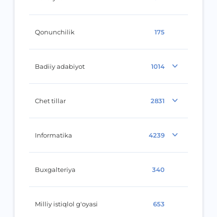
Qonunchilik
175
Badiiy adabiyot
1014
Chet tillar
2831
Informatika
4239
Buxgalteriya
340
Milliy istiqlol g'oyasi
653