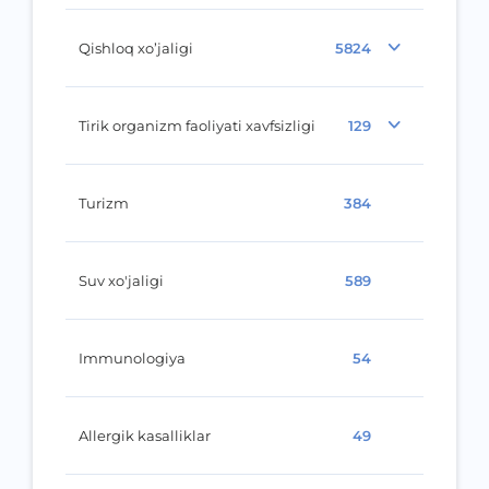
Qishloq xo’jaligi
5824
Tirik organizm faoliyati xavfsizligi
129
Turizm
384
Suv xo'jaligi
589
Immunologiya
54
Allergik kasalliklar
49