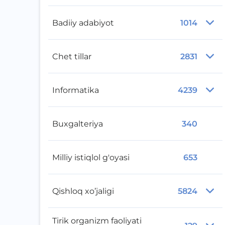
Badiiy adabiyot
1014
Chet tillar
2831
Informatika
4239
Buxgalteriya
340
Milliy istiqlol g'oyasi
653
Qishloq xo’jaligi
5824
Tirik organizm faoliyati