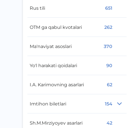
Rus tili
651
OTM ga qabul kvotalari
262
Ma'naviyat asoslari
370
Yo'l harakati qoidalari
90
I.A. Karimovning asarlari
62
Imtihon biletlari
154
Sh.M.Mirziyoyev asarlari
42