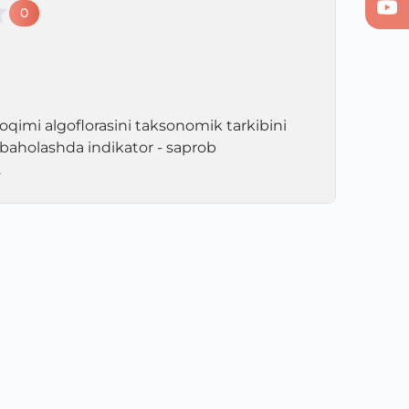
0
qimi algoflorasini taksonomik tarkibini
 baholashda indikator - saprob
.