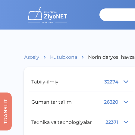
Asosiy
Kutubxona
Norin daryosi havzas
Tabiiy-ilmiy
32274
Gumanitar ta’lim
26320
TRANSLIT
Texnika va texnologiyalar
22371