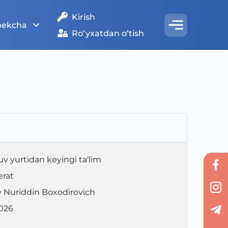
Kirish
bekcha
Ro‘yxatdan o‘tish
uv yurtidan keyingi ta‘lim
erat
 Nuriddin Boxodirovich
026