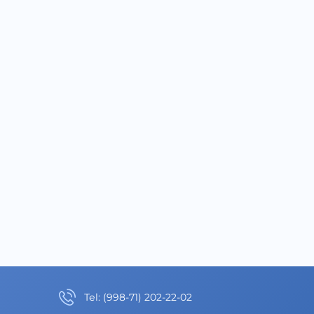
Теl
:
(998-71) 202-22-02