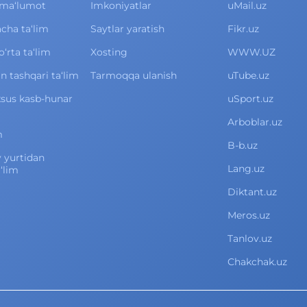
ma‘lumot
Imkoniyatlar
uMail.uz
cha ta‘lim
Saytlar yaratish
Fikr.uz
rta ta‘lim
Xosting
WWW.UZ
 tashqari ta‘lim
Tarmoqqa ulanish
uTube.uz
xsus kasb-hunar
uSport.uz
Arboblar.uz
m
B-b.uz
v yurtidan
Lang.uz
‘lim
Diktant.uz
Meros.uz
Tanlov.uz
Chakchak.uz