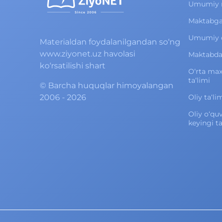
Umumiy 
Maktabga
Umumiy o‘
Materialdan foydalanilgandan so‘ng
www.ziyonet.uz havolasi
Maktabdan
ko‘rsatilishi shart
O‘rta ma
ta‘limi
©
Barcha huquqlar himoyalangan
2006 - 2026
Oliy ta‘li
Oliy o‘qu
keyingi ta