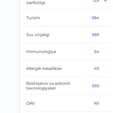
129
xavfsizligi
Turizm
384
Suv xo'jaligi
589
Immunologiya
54
Allergik kasalliklar
49
Boshqaruv va axborot
595
texnologiyalari
OAV
161