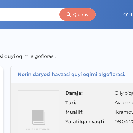
O‘z
Qidiruv
i quyi oqimi algoflorasi.
Norin daryosi havzasi quyi oqimi algoflorasi.
Daraja
:
Oliy o‘q
Turi
:
Avtoref
Muallif
:
Ikramov
Yaratilgan vaqti
:
08.04.2