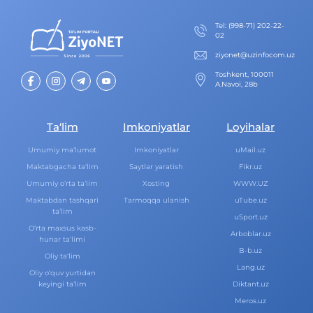
Теl
:
(998-71) 202-22-
02
ziyonet@uzinfocom.uz
Toshkent, 100011
A.Navoi, 28b
Ta‘lim
Imkoniyatlar
Loyihalar
Umumiy ma‘lumot
Imkoniyatlar
uMail.uz
Maktabgacha ta‘lim
Saytlar yaratish
Fikr.uz
Umumiy o‘rta ta‘lim
Xosting
WWW.UZ
Maktabdan tashqari
Tarmoqqa ulanish
uTube.uz
ta‘lim
uSport.uz
O‘rta maxsus kasb-
Arboblar.uz
hunar ta‘limi
B-b.uz
Oliy ta‘lim
Lang.uz
Oliy o‘quv yurtidan
keyingi ta‘lim
Diktant.uz
Meros.uz