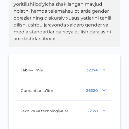
yoritilishi bo‘yicha shakllangan mavjud
holatni hamda telemahsulotlarda gender
obrazlarining diskursiv xususiyatlarini tahlil
qilish, ushbu jarayonda xalqaro gender va
media standartlariga rioya etilish darajasini
aniqlashdan iborat.
Tabiiy-ilmiy
32274
Gumanitar ta’lim
26320
Texnika va texnologiyalar
22371