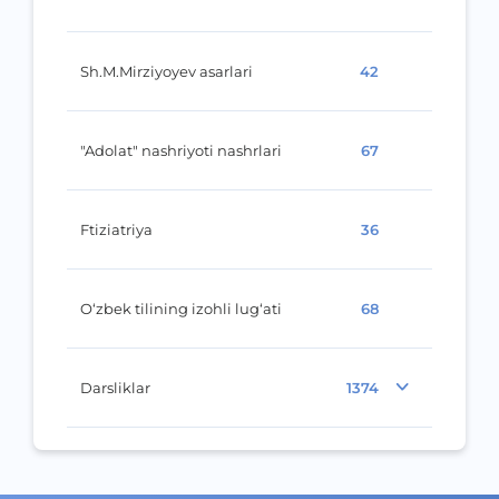
Sh.M.Mirziyoyev asarlari
42
"Adolat" nashriyoti nashrlari
67
Ftiziatriya
36
O‘zbek tilining izohli lug‘ati
68
Darsliklar
1374