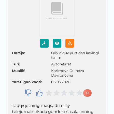
Daraja
:
Oliy o‘quv yurtidan keyingi
ta‘lim
Turi
:
Avtoreferat
Muallif
:
Karimova Gulnoza
Davronovna
Yaratilgan vaqti
:
06.05.2026
0
Tadqiqotning maqsadi milliy
telejurnalistikada gender masalalarining