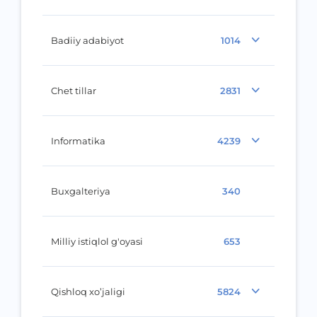
Badiiy adabiyot
1014
Chet tillar
2831
Informatika
4239
Buxgalteriya
340
Milliy istiqlol g'oyasi
653
Qishloq xo’jaligi
5824