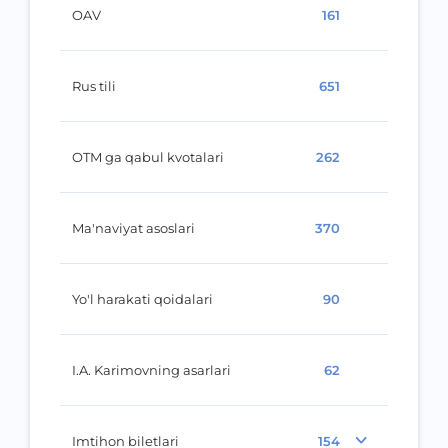
OAV
161
Rus tili
651
OTM ga qabul kvotalari
262
Ma'naviyat asoslari
370
Yo'l harakati qoidalari
90
I.A. Karimovning asarlari
62
Imtihon biletlari
154