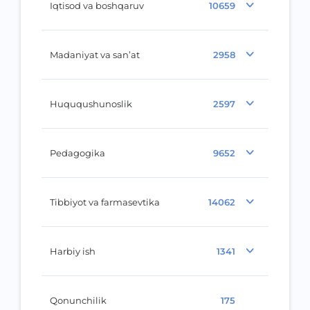
Iqtisod va boshqaruv
10659
Madaniyat va san’at
2958
Huququshunoslik
2597
Pedagogika
9652
Tibbiyot va farmasevtika
14062
Harbiy ish
1341
Qonunchilik
175