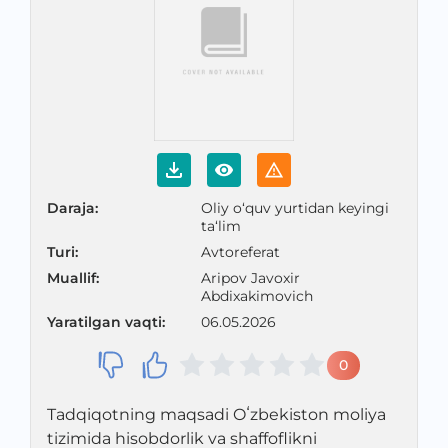
Daraja
:
Oliy o‘quv yurtidan keyingi
ta‘lim
Turi
:
Avtoreferat
Muallif
:
Aripov Javoxir
Abdixakimovich
Yaratilgan vaqti
:
06.05.2026
0
Tadqiqotning maqsadi Oʻzbekiston moliya
tizimida hisobdorlik va shaffoflikni