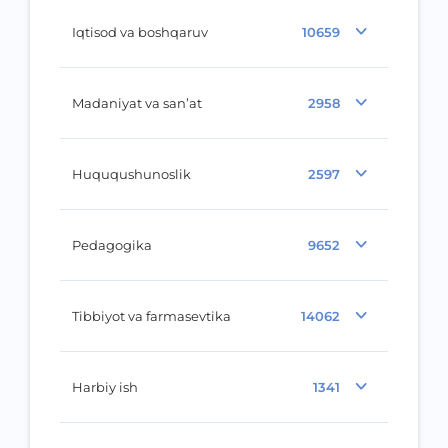
Iqtisod va boshqaruv
10659
Madaniyat va san’at
2958
Huququshunoslik
2597
Pedagogika
9652
Tibbiyot va farmasevtika
14062
Harbiy ish
1341