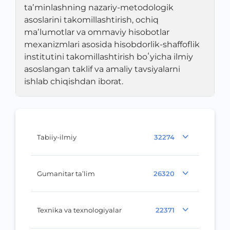
taʼminlashning nazariy-metodologik
asoslarini takomillashtirish, ochiq
maʼlumotlar va ommaviy hisobotlar
mexanizmlari asosida hisobdorlik-shaffoflik
institutini takomillashtirish boʻyicha ilmiy
asoslangan taklif va amaliy tavsiyalarni
ishlab chiqishdan iborat.
Tabiiy-ilmiy
32274
Gumanitar ta’lim
26320
Texnika va texnologiyalar
22371