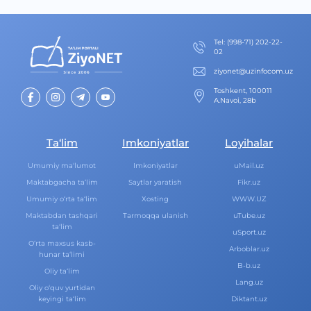
Теl
:
(998-71) 202-22-
02
ziyonet@uzinfocom.uz
Toshkent, 100011
A.Navoi, 28b
Ta‘lim
Imkoniyatlar
Loyihalar
Umumiy ma‘lumot
Imkoniyatlar
uMail.uz
Maktabgacha ta‘lim
Saytlar yaratish
Fikr.uz
Umumiy o‘rta ta‘lim
Xosting
WWW.UZ
Maktabdan tashqari
Tarmoqqa ulanish
uTube.uz
ta‘lim
uSport.uz
O‘rta maxsus kasb-
Arboblar.uz
hunar ta‘limi
B-b.uz
Oliy ta‘lim
Lang.uz
Oliy o‘quv yurtidan
keyingi ta‘lim
Diktant.uz