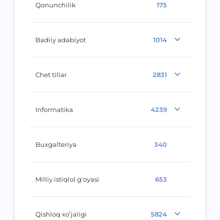
Qonunchilik
175
Badiiy adabiyot
1014
Chet tillar
2831
Informatika
4239
Buxgalteriya
340
Milliy istiqlol g'oyasi
653
Qishloq xo’jaligi
5824