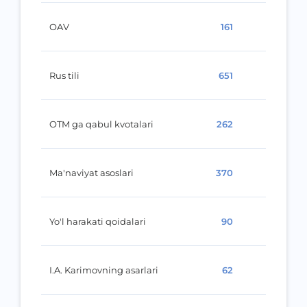
OAV
161
Rus tili
651
OTM ga qabul kvotalari
262
Ma'naviyat asoslari
370
Yo'l harakati qoidalari
90
I.A. Karimovning asarlari
62