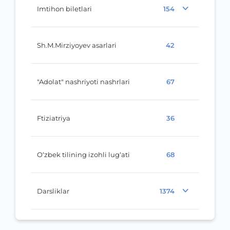
Imtihon biletlari
154
Sh.M.Mirziyoyev asarlari
42
"Adolat" nashriyoti nashrlari
67
Ftiziatriya
36
O‘zbek tilining izohli lug‘ati
68
Darsliklar
1374