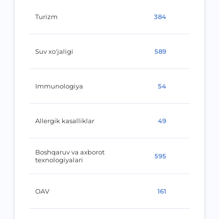
Turizm
384
Suv xo'jaligi
589
Immunologiya
54
Allergik kasalliklar
49
Boshqaruv va axborot
595
texnologiyalari
OAV
161