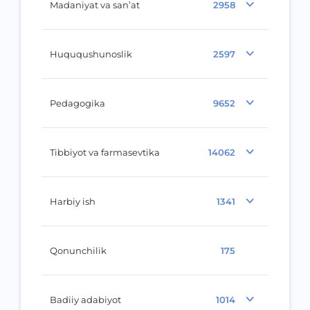
Madaniyat va san’at
2958
Huququshunoslik
2597
Pedagogika
9652
Tibbiyot va farmasevtika
14062
Harbiy ish
1341
Qonunchilik
175
Badiiy adabiyot
1014