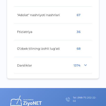
"Adolat" nashriyoti nashrlari
67
Ftiziatriya
36
O‘zbek tilining izohli lug‘ati
68
Darsliklar
1374
Теl
:
(998-71) 202-22-
02