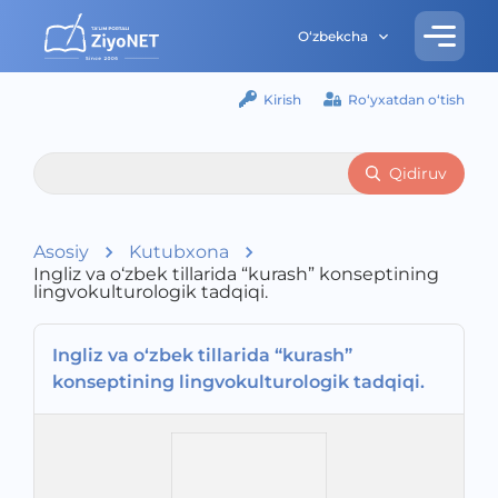
O‘zbekcha
Kirish
Ro‘yxatdan o‘tish
Qidiruv
Asosiy
Kutubxona
Ingliz va o‘zbek tillarida “kurash” konseptining
lingvokulturologik tadqiqi.
Ingliz va o‘zbek tillarida “kurash”
konseptining lingvokulturologik tadqiqi.