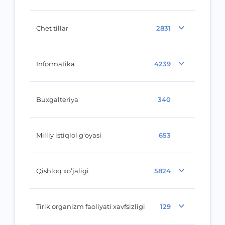
Chet tillar
2831
Informatika
4239
Buxgalteriya
340
Milliy istiqlol g'oyasi
653
Qishloq xo’jaligi
5824
Tirik organizm faoliyati xavfsizligi
129