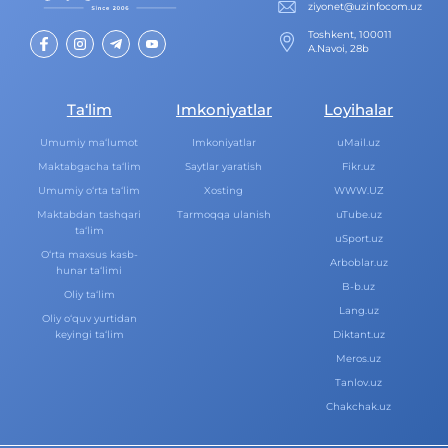
ziyonet@uzinfocom.uz
Toshkent, 100011
A.Navoi, 28b
Ta‘lim
Imkoniyatlar
Loyihalar
Umumiy ma‘lumot
Imkoniyatlar
uMail.uz
Maktabgacha ta‘lim
Saytlar yaratish
Fikr.uz
Umumiy o‘rta ta‘lim
Xosting
WWW.UZ
Maktabdan tashqari
Tarmoqqa ulanish
uTube.uz
ta‘lim
uSport.uz
O‘rta maxsus kasb-
Arboblar.uz
hunar ta‘limi
B-b.uz
Oliy ta‘lim
Lang.uz
Oliy o‘quv yurtidan
keyingi ta‘lim
Diktant.uz
Meros.uz
Tanlov.uz
Chakchak.uz