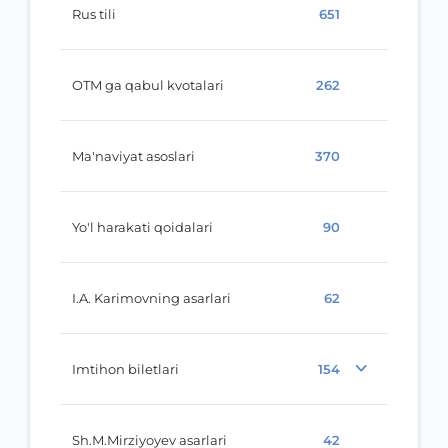
Rus tili
651
OTM ga qabul kvotalari
262
Ma'naviyat asoslari
370
Yo'l harakati qoidalari
90
I.A. Karimovning asarlari
62
Imtihon biletlari
154
Sh.M.Mirziyoyev asarlari
42