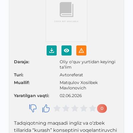
Daraja
:
Oliy o‘quv yurtidan keyingi
ta‘lim
Turi
:
Avtoreferat
Muallif
:
Matqulov Xosilbek
Mavlonovich
Yaratilgan vaqti
:
02.06.2026
0
Tadqiqotning maqsadi ingliz va o‘zbek
tillarida “kurash” konseptini voqelantiruvchi