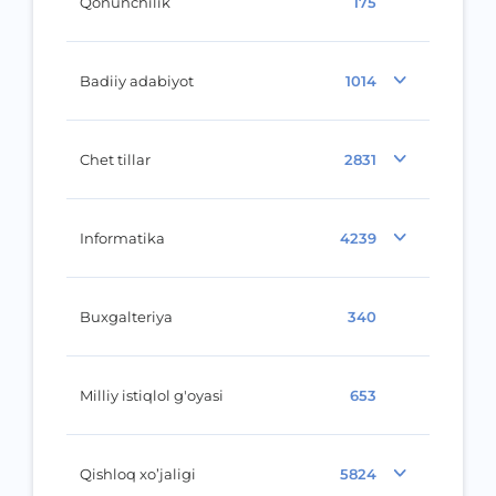
Qonunchilik
175
Badiiy adabiyot
1014
Chet tillar
2831
Informatika
4239
Buxgalteriya
340
Milliy istiqlol g'oyasi
653
Qishloq xo’jaligi
5824