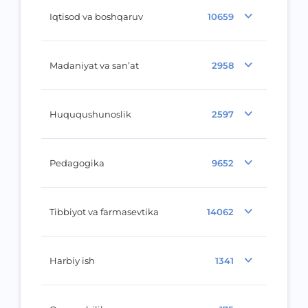
Iqtisod va boshqaruv
10659
Madaniyat va san’at
2958
Huququshunoslik
2597
Pedagogika
9652
Tibbiyot va farmasevtika
14062
Harbiy ish
1341