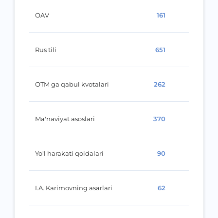
OAV
161
Rus tili
651
OTM ga qabul kvotalari
262
Ma'naviyat asoslari
370
Yo'l harakati qoidalari
90
I.A. Karimovning asarlari
62