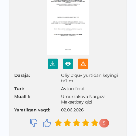
Daraja
:
Oliy o‘quv yurtidan keyingi
ta‘lim
Turi
:
Avtoreferat
Muallif
:
Umurzakova Nargiza
Maksetbay qizi
Yaratilgan vaqti
:
02.06.2026
5