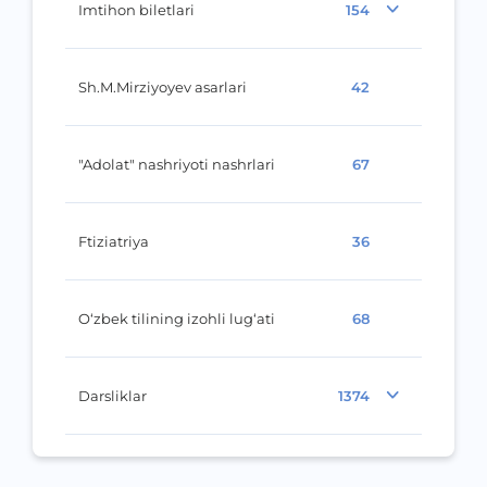
Imtihon biletlari
154
Sh.M.Mirziyoyev asarlari
42
"Adolat" nashriyoti nashrlari
67
Ftiziatriya
36
O‘zbek tilining izohli lug‘ati
68
Darsliklar
1374