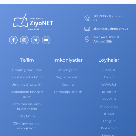
Теl
:
(998-71) 202-22-
02
ziyonet@uzinfocom.uz
Toshkent, 100011
A.Navoi, 28b
Ta‘lim
Imkoniyatlar
Loyihalar
Umumiy ma‘lumot
Imkoniyatlar
uMail.uz
Maktabgacha ta‘lim
Saytlar yaratish
Fikr.uz
Umumiy o‘rta ta‘lim
Xosting
WWW.UZ
Maktabdan tashqari
Tarmoqqa ulanish
uTube.uz
ta‘lim
uSport.uz
O‘rta maxsus kasb-
Arboblar.uz
hunar ta‘limi
B-b.uz
Oliy ta‘lim
Lang.uz
Oliy o‘quv yurtidan
keyingi ta‘lim
Diktant.uz
Meros.uz