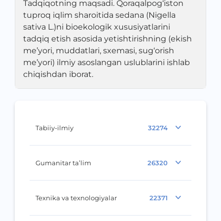
Tadqiqotning maqsadi. Qoraqalpog‘iston
tuproq iqlim sharoitida sedana (Nigella
sativa L.)ni bioekologik xususiyatlarini
tadqiq etish asosida yetishtirishning (ekish
me’yori, muddatlari, sxemasi, sug‘orish
me’yori) ilmiy asoslangan uslublarini ishlab
chiqishdan iborat.
Tabiiy-ilmiy
32274
Gumanitar ta’lim
26320
Texnika va texnologiyalar
22371