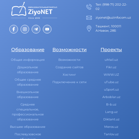
Тел
:
(998-71) 202-22-
02
ziyonet@uzinfocom.uz
Ташкент, 100011
А.Навои, 28Б
Образование
Возможности
Проекты
Общая информация
Возможности
uMail.uz
Дошкольное
Создание сайтов
Fikr.uz
образование
Хостинг
WWW.UZ
Общее среднее
Подключение к сети
uTube.uz
образование
uSport.uz
Внешкольное
образование
Arboblar.uz
Среднее
B-b.uz
специальное,
Lang.uz
профессиональное
образование
Diktant.uz
Высшее образование
Meros.uz
Послевузовское
Tanlov.uz