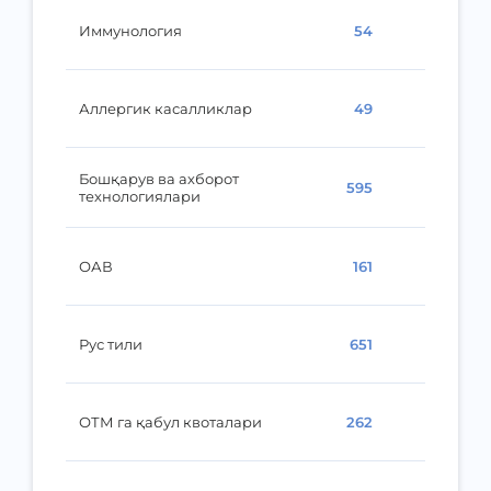
Иммунология
54
Аллергик касалликлар
49
Бошқарув ва ахборот
595
технологиялари
ОАВ
161
Рус тили
651
ОТМ га қабул квоталари
262