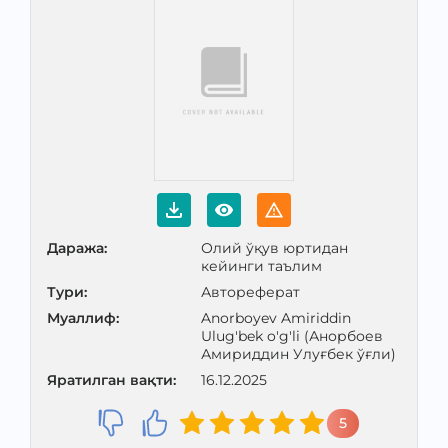
Даража
:
Олий ўқув юртидан
кейинги таълим
Тури
:
Автореферат
Муаллиф
:
Anorboyev Amiriddin
Ulug'bek o'g'li (Анорбоев
Амириддин Улуғбек ўғли)
Яратилган вақти
:
16.12.2025
5