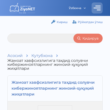
Ўзбекча
Кириш
Рўйхатдан ўтиш
Қидирув
Асосий
Кутубхона
Жамоат хавфсизлигига таҳдид солувчи
кибержиноятларнинг жиноий-ҳуқуқий
жиҳатлари
Жамоат хавфсизлигига таҳдид солувчи
кибержиноятларнинг жиноий-ҳуқуқий
жиҳатлари