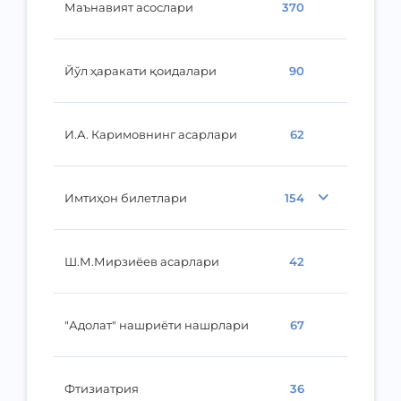
Маънавият асослари
370
Йўл ҳаракати қоидалари
90
И.А. Каримовнинг асарлари
62
Имтиҳон билетлари
154
Ш.М.Мирзиёев асарлари
42
"Адолат" нашриёти нашрлари
67
Фтизиатрия
36