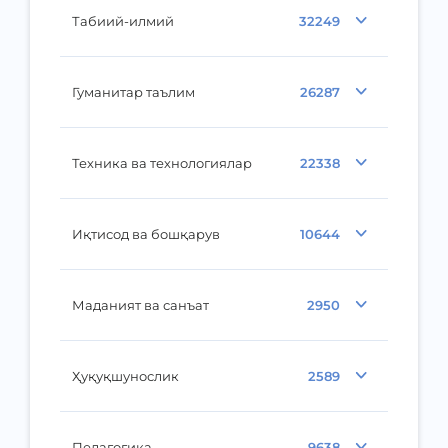
Табиий-илмий
32249
Гуманитар таълим
26287
Техника ва технологиялар
22338
Иқтисод ва бошқарув
10644
Маданият ва санъат
2950
Ҳуқуқшунослик
2589
Педагогика
9638