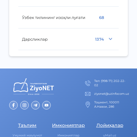
Ўзбек тилининг изоҳли луғати
68
Дарсликлар
1374
Тел
:
(998-71) 202-22-
02
ziyonet@uzinfocom.uz
Тошкент, 100011
А.Навои, 28б
Таълим
Имкониятлар
Лойиҳалар
Умумий маълумот
Имкониятлар
uMail.uz